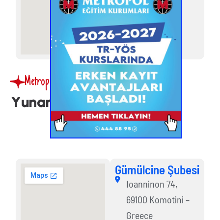
Metropol TR-YÖS
Y
u
n
a
n
i
s
t
a
n
Ş
u
b
e
l
e
r
i
Gümülcine Şubesi
Gümülcine Şubesi
Ioanninon 74,
69100 Komotini –
Greece