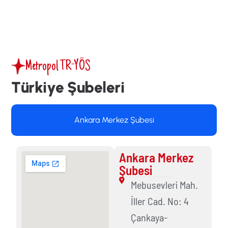
Metropol TR-YÖS
T
ü
r
k
i
y
e
Ş
u
b
e
l
e
r
i
Ankara Merkez Şubesi
Ankara Merkez
Şubesi
Mebusevleri Mah.
İller Cad. No: 4
Çankaya-