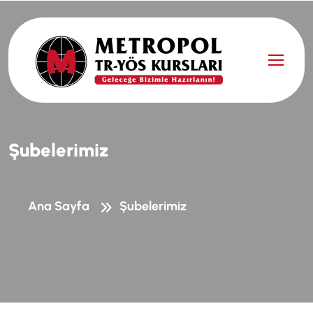
Ş
u
b
e
l
e
r
i
m
i
z
Ana Sayfa
Şubelerimiz