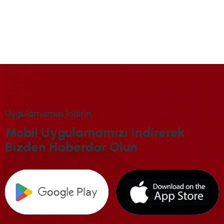
U
Y
G
U
L
A
M
A
M
I
Z
I
İ
N
D
I
R
I
N
M
O
B
I
L
U
Y
G
U
L
A
M
A
M
I
Z
I
I
N
D
I
R
E
R
E
K
B
I
Z
D
E
N
H
A
B
E
R
D
A
R
O
L
U
N