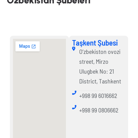
Ö
z
b
e
k
i
s
t
a
n
Ş
u
b
e
l
e
r
i
Taşkent Şubesi
Taşkent Şubesi
O’zbekiston ovozi
street, Mirzo
Ulugbek No: 21
District, Tashkent
+998 99 6016662
+998 99 0806662