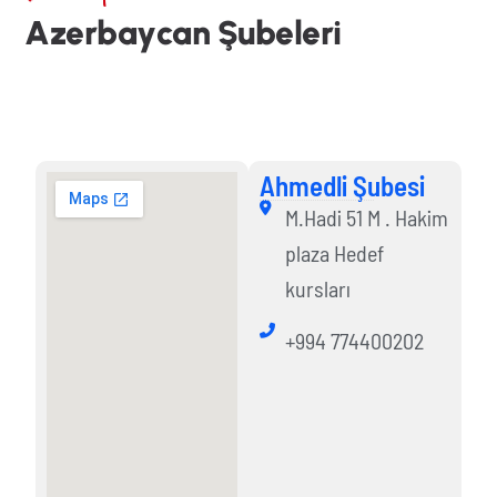
A
z
e
r
b
a
y
c
a
n
Ş
u
b
e
l
e
r
i
Ahmedli Şubesi
Ahmedli Şubesi
M.Hadi 51 M . Hakim
plaza Hedef
kursları
+994 774400202