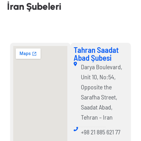
İ
r
a
n
Ş
u
b
e
l
e
r
i
Tahran Saadat Abad Şubesi
Tahran Saadat
Abad Şubesi
Darya Boulevard,
Unit 10, No:54,
Opposite the
Sarafha Street,
Saadat Abad,
Tehran – Iran
+98 21 885 621 77