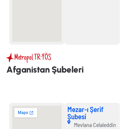
Metropol TR-YÖS
A
f
g
a
n
i
s
t
a
n
Ş
u
b
e
l
e
r
i
Mezar-ı Şerif Şubesi
Mezar-ı Şerif
Şubesi
Mevlana Celaleddin