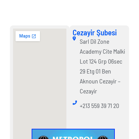
Cezayir Şubesi
Cezayir Şubesi
Sarl Dil Zone
Academy Cite Malki
Lot 124 Grp 06sec
29 Etg 01 Ben
Aknoun Cezayir –
Cezayir
+213 559 39 71 20