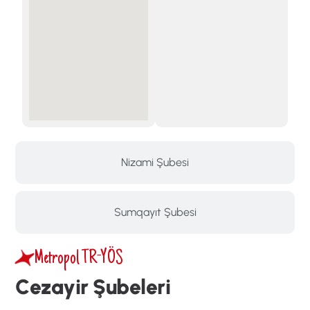
Nizami Şubesi
Sumqayıt Şubesi
Metropol TR-YÖS
C
e
z
a
y
i
r
Ş
u
b
e
l
e
r
i