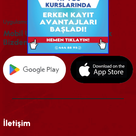
U
Y
G
U
L
A
M
A
M
I
Z
I
İ
N
D
I
R
I
N
M
O
B
I
L
U
Y
G
U
L
A
M
A
M
I
Z
I
I
N
D
I
R
E
R
E
K
B
I
Z
D
E
N
H
A
B
E
R
D
A
R
O
L
U
N
İletişim