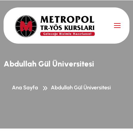
A
b
d
u
l
l
a
h
G
ü
l
Ü
n
i
v
e
r
s
i
t
e
s
i
Ana Sayfa
Abdullah Gül Üniversitesi