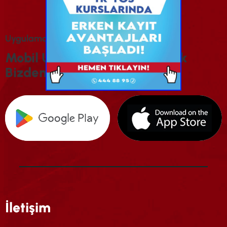
U
Y
G
U
L
A
M
A
M
I
Z
I
İ
N
D
I
R
I
N
M
O
B
I
L
U
Y
G
U
L
A
M
A
M
I
Z
I
I
N
D
I
R
E
R
E
K
B
I
Z
D
E
N
H
A
B
E
R
D
A
R
O
L
U
N
İletişim