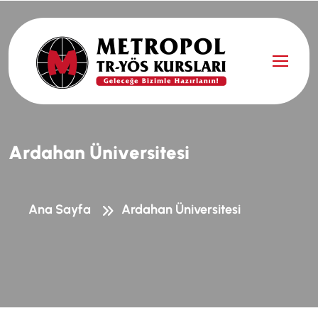
A
r
d
a
h
a
n
Ü
n
i
v
e
r
s
i
t
e
s
i
Ana Sayfa
Ardahan Üniversitesi