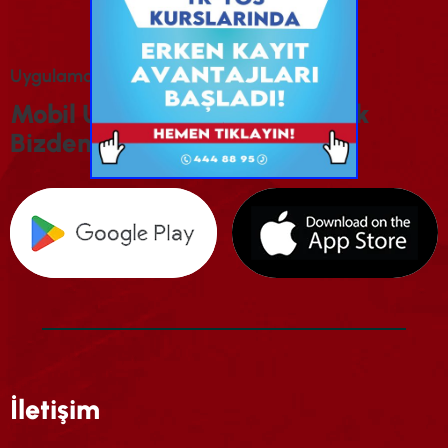
U
Y
G
U
L
A
M
A
M
I
Z
I
İ
N
D
I
R
I
N
M
O
B
I
L
U
Y
G
U
L
A
M
A
M
I
Z
I
I
N
D
I
R
E
R
E
K
B
I
Z
D
E
N
H
A
B
E
R
D
A
R
O
L
U
N
İletişim