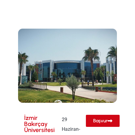
İzmir
29
Başvur
Bakırçay
Üniversitesi
Haziran-