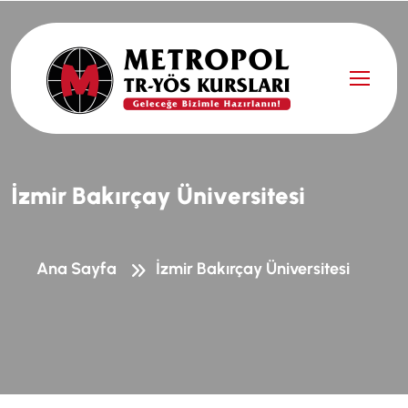
İ
z
m
i
r
B
a
k
ı
r
ç
a
y
Ü
n
i
v
e
r
s
i
t
e
s
i
Ana Sayfa
İzmir Bakırçay Üniversitesi