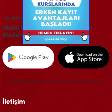
U
Y
G
U
L
A
M
A
M
I
Z
I
İ
N
D
I
R
I
N
M
O
B
I
L
U
Y
G
U
L
A
M
A
M
I
Z
I
I
N
D
I
R
E
R
E
K
B
I
Z
D
E
N
H
A
B
E
R
D
A
R
O
L
U
N
İletişim