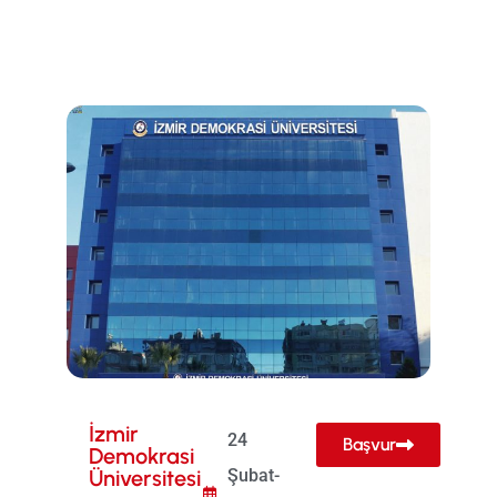
İzmir
24
Başvur
Demokrasi
Üniversitesi
Şubat-