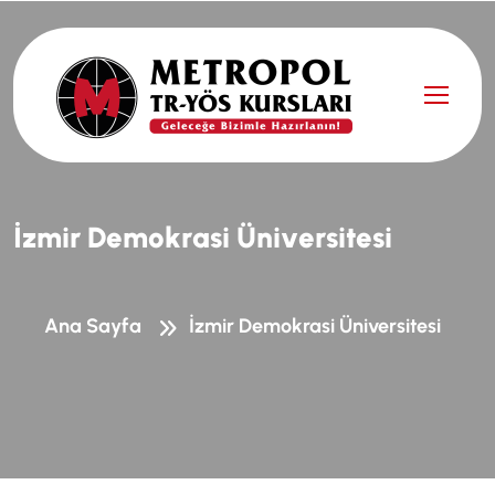
İ
z
m
i
r
D
e
m
o
k
r
a
s
i
Ü
n
i
v
e
r
s
i
t
e
s
i
Ana Sayfa
İzmir Demokrasi Üniversitesi