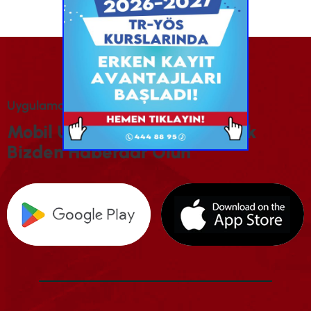
U
Y
G
U
L
A
M
A
M
I
Z
I
İ
N
D
I
R
I
N
M
O
B
I
L
U
Y
G
U
L
A
M
A
M
I
Z
I
I
N
D
I
R
E
R
E
K
B
I
Z
D
E
N
H
A
B
E
R
D
A
R
O
L
U
N