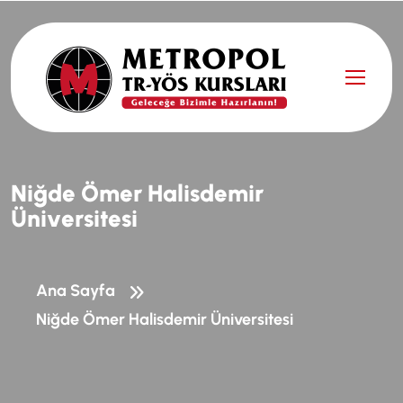
N
i
ğ
d
e
Ö
m
e
r
H
a
l
i
s
d
e
m
i
r
Ü
n
i
v
e
r
s
i
t
e
s
i
Ana Sayfa
Niğde Ömer Halisdemir Üniversitesi