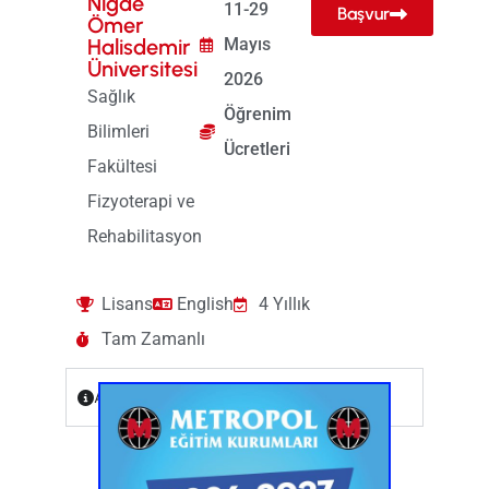
Niğde
11-29
Başvur
Ömer
Halisdemir
Mayıs
Üniversitesi
2026
Sağlık
Öğrenim
Bilimleri
Ücretleri
Fakültesi
Fizyoterapi ve
Rehabilitasyon
Lisans
English
4 Yıllık
Tam Zamanlı
Ayrıntılar