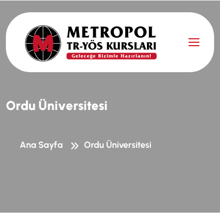
O
r
d
u
Ü
n
i
v
e
r
s
i
t
e
s
i
Ana Sayfa
Ordu Üniversitesi