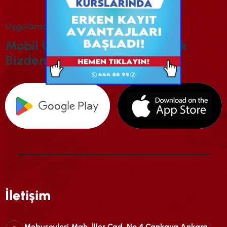
U
Y
G
U
L
A
M
A
M
I
Z
I
İ
N
D
I
R
I
N
M
O
B
I
L
U
Y
G
U
L
A
M
A
M
I
Z
I
I
N
D
I
R
E
R
E
K
B
I
Z
D
E
N
H
A
B
E
R
D
A
R
O
L
U
N
İletişim
Mebusevleri Mah. İller Cad. No.4 Çankaya Ankara