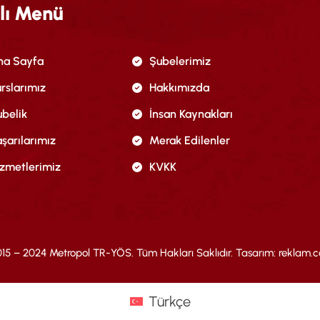
lı Menü
na Sayfa
Şubelerimiz
rslarımız
Hakkımızda
belik
İnsan Kaynakları
şarılarımız
Merak Edilenler
izmetlerimiz
KVKK
15 – 2024 Metropol TR-YÖS. Tüm Hakları Saklıdır. Tasarım:
reklam.c
Türkçe