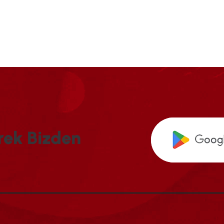
R
E
K
B
I
Z
D
E
N