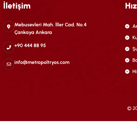
İletişim
Hız
Mebusevleri Mah. İller Cad. No.4
A
Çankaya Ankara
Ku
+90 444 88 95
Şu
Ba
info@metropoltryos.com
H
© 20