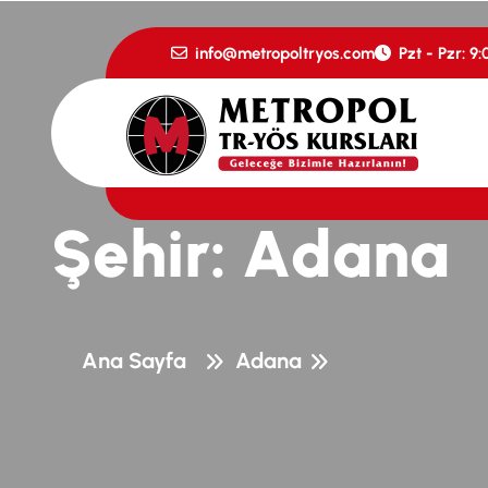
info@metropoltryos.com
Pzt - Pzr: 9:
Ş
e
h
i
r
:
A
d
a
n
a
Ana Sayfa
Adana