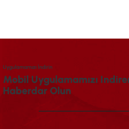
U
Y
G
U
L
A
M
A
M
I
Z
I
İ
N
D
I
R
I
N
M
O
B
I
L
U
Y
G
U
L
A
M
A
M
I
Z
I
I
N
D
I
R
E
H
A
B
E
R
D
A
R
O
L
U
N